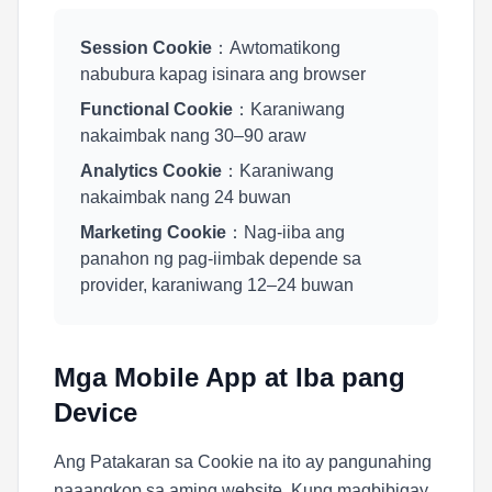
Session Cookie
：Awtomatikong
nabubura kapag isinara ang browser
Functional Cookie
：Karaniwang
nakaimbak nang 30–90 araw
Analytics Cookie
：Karaniwang
nakaimbak nang 24 buwan
Marketing Cookie
：Nag-iiba ang
panahon ng pag-iimbak depende sa
provider, karaniwang 12–24 buwan
Mga Mobile App at Iba pang
Device
Ang Patakaran sa Cookie na ito ay pangunahing
naaangkop sa aming website. Kung magbibigay